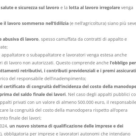
 salute e sicurezza sul lavoro
e la
lotta al lavoro irregolare
venga
e il lavoro sommerso nell’Edilizia
(e nell’agricoltura) siano più sev
e abusiva di lavoro
, spesso camuffata da contratti di appalto e
vate;
 appaltatore o subappaltatore e lavoratori venga estesa anche
tatori di lavoro non autorizzati. Questo comprende anche
l’obbligo per
attamenti retributivi, i contributi previdenziali e i premi assicurati
 carico del responsabile dell’inadempimento;
el certificato di congruità dell’incidenza del costo della manodop
 prima del saldo finale dei lavori
. Nel caso degli appalti pubblici c
ppalti privati con un valore di almeno 500.000 euro, il responsabil
icare la congruità del costo della manodopera rispetto all’opera
to finale dei lavori;
2024,
un nuovo sistema di qualificazione delle imprese e dei
ti), obbligatoria per imprese e lavoratori autonomi che intendano