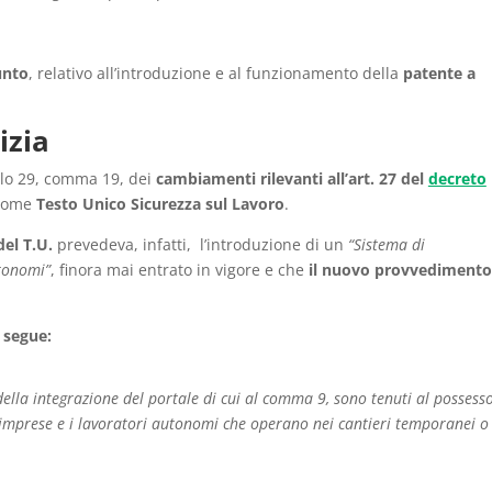
unto
, relativo all’introduzione e al funzionamento della
patente a
izia
colo 29, comma 19, dei
cambiamenti rilevanti all’art. 27 del
decreto
 come
Testo Unico Sicurezza sul Lavoro
.
del T.U.
prevedeva, infatti, l’introduzione di un
“Sistema di
utonomi”
, finora mai entrato in vigore e che
il nuovo provvedimento
 segue:
 della integrazione del portale di cui al comma 9, sono tenuti al possess
le imprese e i lavoratori autonomi che operano nei cantieri temporanei o