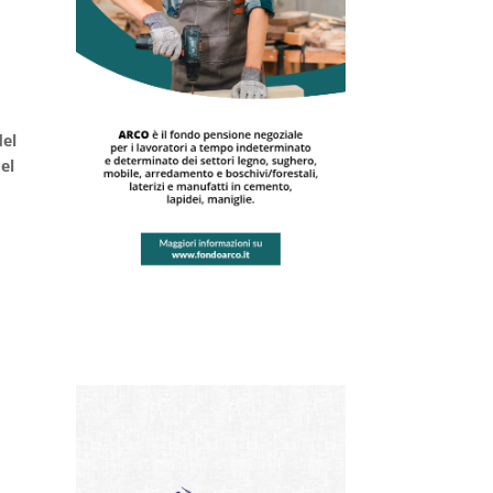
del
el