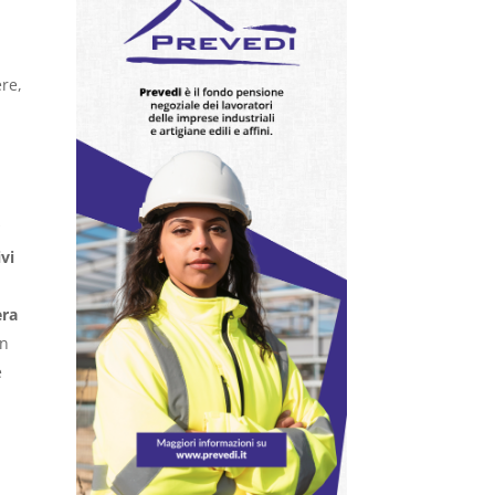
ere,
vi
era
on
e