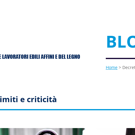
BL
Home
> Decreto
miti e criticità