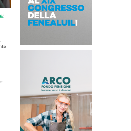
ni
,
nte
i
e