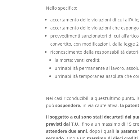
Nello specifico:
accertamento delle violazioni di cui all’Alleg
accertamento delle violazioni che espongono i
provvedimenti sanzionatori di cui all’artic
convertito, con modificazioni, dalla legge 2
riconoscimento della responsabilità datoria
la morte: venti crediti;
un’inabilità permanente al lavoro, assolut
un’inabilità temporanea assoluta che comp
Nei casi riconducibili a quest’ultimo punto, l
può
sospendere
, in via cautelativa,
la paten
Il soggetto a cui sono stati decurtati dei pu
previsti dal T.U.
, fino a un massimo di 15 cred
attendere due anni
, dopo i quali
la patente
secondo
, sino a un
massimo di dieci crediti