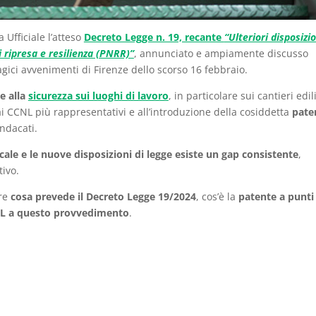
 Ufficiale l’atteso
Decreto Legge n. 19, recante
“Ulteriori disposizio
i ripresa e resilienza (PNRR)”
, annunciato e ampiamente discusso
agici avvenimenti di Firenze dello scorso 16 febbraio.
e alla
sicurezza sui luoghi di lavoro
, in particolare sui cantieri edili
dai CCNL più rappresentativi e all’introduzione della cosiddetta
pate
indacati.
ale e le nuove disposizioni di legge esiste un gap consistente
,
tivo.
ire
cosa prevede il Decreto Legge 19/2024
, cos’è la
patente a punt
IL a questo provvedimento
.