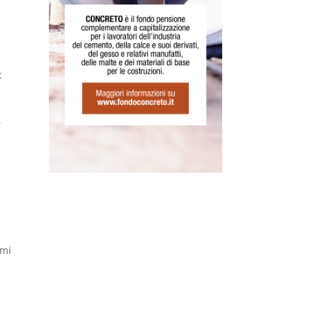
:
,
omi