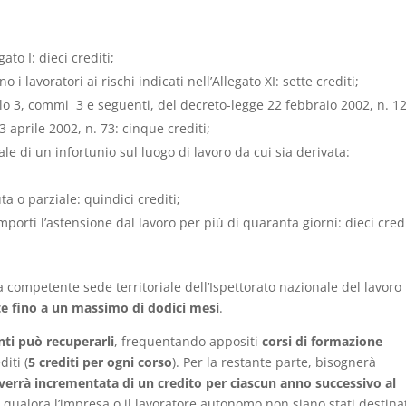
ato I: dieci crediti;
 lavoratori ai rischi indicati nell’Allegato XI: sette crediti;
olo 3, commi 3 e seguenti, del decreto-legge 22 febbraio 2002, n. 12
3 aprile 2002, n. 73: cinque crediti;
le di un infortunio sul luogo di lavoro da cui sia derivata:
a o parziale: quindici crediti;
orti l’astensione dal lavoro per più di quaranta giorni: dieci credi
a competente sede territoriale dell’Ispettorato nazionale del lavoro
te fino a un massimo di dodici mesi
.
nti può recuperarli
, frequentando appositi
corsi di formazione
iti (
5 crediti per ogni corso
). Per la restante parte, bisognerà
 verrà incrementata di un credito per ciascun anno successivo al
, qualora l’impresa o il lavoratore autonomo non siano stati destina