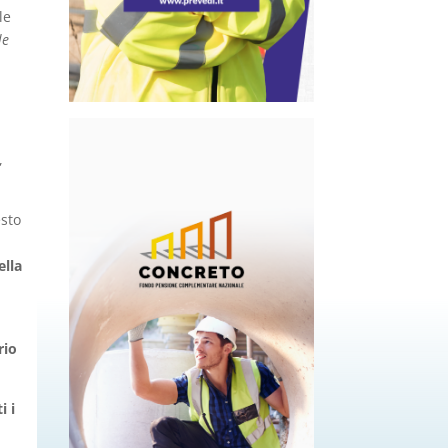
le
le
,
esto
ella
rio
i i