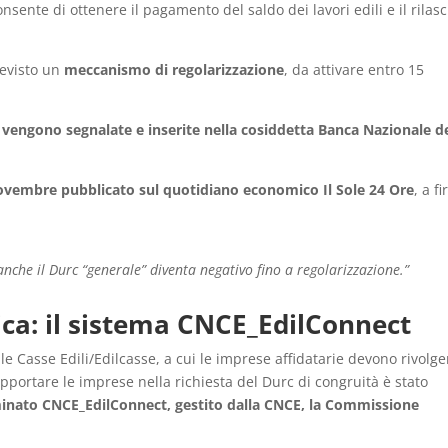
nsente di ottenere il pagamento del saldo dei lavori edili e il rilasc
revisto un
meccanismo di regolarizzazione
, da attivare entro 15
i vengono segnalate e inserite nella cosiddetta Banca Nazionale de
novembre pubblicato sul quotidiano economico Il Sole 24 Ore
, a f
anche il Durc “generale” diventa negativo fino a regolarizzazione.”
ca: il sistema CNCE_EdilConnect
e Casse Edili/Edilcasse, a cui le imprese affidatarie devono rivolge
upportare le imprese nella richiesta del Durc di congruità è stato
inato CNCE_EdilConnect, gestito dalla CNCE, la Commissione