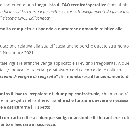
o contenente una
lunga lista di FAQ tecnico/operative
(consultabi
niforme sul territorio e permettere i corretti adeguamenti da parte del
il sistema CNCE_Edilconnect.”
olto completo e risponde a numerose domande relative alla
utazione relativa alla sua efficacia anche perché questo strumento
 1° Novembre 2021.
e vigilare affinché venga applicato e si evitino irregolarità. A qu
iali (Sindacali e Datoriali) e Ministero del Lavoro e delle Politiche
stema di verifica di congruità”
che
monitorerà il funzionamento d
ontro il lavoro irregolare e il dumping contrattuale
, che non potrà
i è impiegato nel cantiere, ma
affinché funzioni davvero è necessa
e e assicurarne il rispetto
.
l contratto edile a chiunque svolga mansioni edili in cantiere
,
tutt
ento e lavorare in sicurezza
.