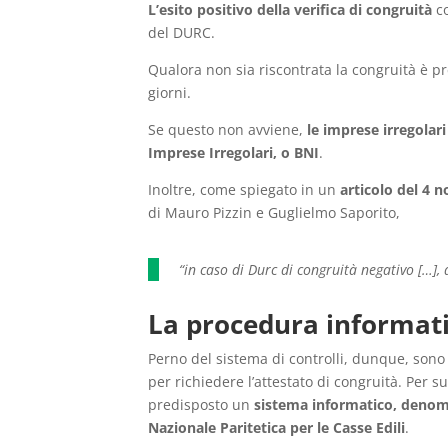
L’esito positivo della verifica di congruità
co
del DURC.
Qualora non sia riscontrata la congruità è p
giorni.
Se questo non avviene,
le imprese irregolar
Imprese Irregolari, o BNI
.
Inoltre, come spiegato in un
articolo del 4 
di Mauro Pizzin e Guglielmo Saporito,
“in caso di Durc di congruità negativo […], 
La procedura informati
Perno del sistema di controlli, dunque, sono l
per richiedere l’attestato di congruità. Per s
predisposto un
sistema informatico, denom
Nazionale Paritetica per le Casse Edili
.