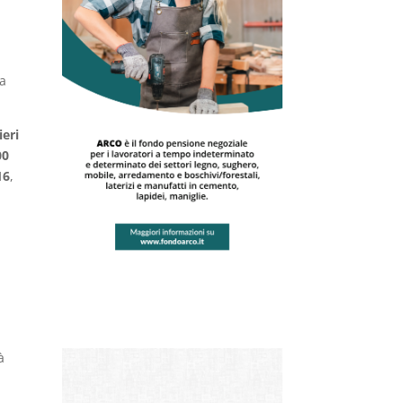
da
ieri
00
16
,
à