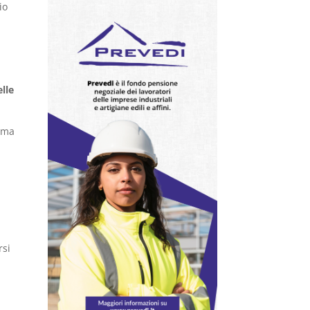
io
lle
irma
rsi