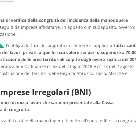
ma di verifica della congruità dell’incidenza della manodopera
eseguiti da imprese affidatarie, in appalto o in subappalto, ovvero 
zzazione.
lo
, l’obbligo di Durc di congruità in cantiere si applica a
tutti i cant
dei lavori privati, a quelli il cui valore sia pari o superiore a 70.0
costruzione delle aree territoriali colpite dagli eventi sismici del 20
peranza alle Ordinanze n° 58 del 4 luglio 2018 e n° 78 del 2 agosto
ostruzione dei territori delle Regioni Abruzzo, Lazio, Marche e
mprese Irregolari (BNI)
nunce di inizio lavori che saranno presentate alla Cassa
ca di congruità
.
za dei costi della manodopera rispetto all’opera edile. La congruit