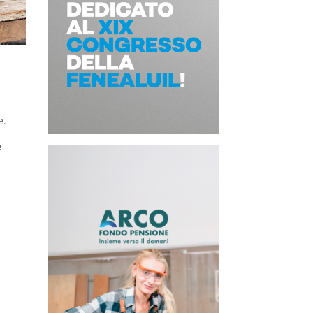
le.
e