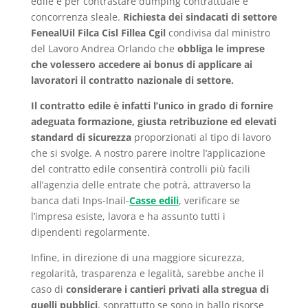
edile e per contrastare dumping contrattuale e
concorrenza sleale.
Richiesta dei sindacati di settore
FenealUil Filca Cisl Fillea Cgil
condivisa dal ministro
del Lavoro Andrea Orlando che
obbliga le imprese
che volessero accedere ai bonus di applicare ai
lavoratori il contratto nazionale di settore.
Il contratto edile è infatti l’unico in grado di fornire
adeguata formazione, giusta retribuzione ed elevati
standard di sicurezza
proporzionati al tipo di lavoro
che si svolge. A nostro parere inoltre l’applicazione
del contratto edile consentirà controlli più facili
all’agenzia delle entrate che potrà, attraverso la
banca dati Inps-Inail-
Casse edili
, verificare se
l’impresa esiste, lavora e ha assunto tutti i
dipendenti regolarmente.
Infine, in direzione di una maggiore sicurezza,
regolarità, trasparenza e legalità, sarebbe anche il
caso di
considerare i cantieri privati alla stregua di
quelli pubblici
, soprattutto se sono in ballo risorse