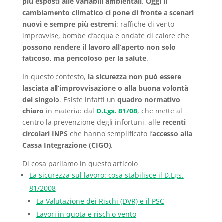
più esposti alle variabili ambientali
.
Oggi il
cambiamento climatico ci pone di fronte a scenari
nuovi e sempre più estremi
: raffiche di vento
improvvise, bombe d’acqua e ondate di calore che
possono rendere il lavoro all’aperto non solo
faticoso, ma pericoloso per la salute
.
In questo contesto,
la sicurezza non può essere
lasciata all’improvvisazione o alla buona volontà
del singolo
. Esiste infatti un
quadro normativo
chiaro
in materia: dal
D.Lgs. 81/08
, che mette al
centro la prevenzione degli infortuni, alle
recenti
circolari
INPS
che hanno semplificato l’
accesso alla
Cassa Integrazione (CIGO)
.
Di cosa parliamo in questo articolo
La sicurezza sul lavoro: cosa stabilisce il D.Lgs.
81/2008
La Valutazione dei Rischi (DVR) e il PSC
Lavori in quota e rischio vento