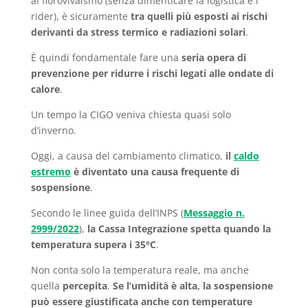
al florovivaismo (senza dimenticare la logistica e i
rider), è sicuramente
tra quelli più esposti ai rischi
derivanti da stress termico e radiazioni solari
.
È quindi fondamentale fare una
seria opera di
prevenzione per ridurre i rischi legati alle ondate di
calore
.
Un tempo la CIGO veniva chiesta quasi solo
d’inverno.
Oggi, a causa del cambiamento climatico,
il
caldo
estremo
è diventato una causa frequente di
sospensione
.
Secondo le linee guida dell’INPS (
Messaggio n.
2999/2022
),
la Cassa Integrazione spetta quando la
temperatura supera i 35°C
.
Non conta solo la temperatura reale, ma anche
quella
percepita
.
Se l’umidità è alta, la sospensione
può essere giustificata
anche con temperature