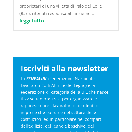
proprietari di una villetta di Palo del Colle
(Bari), ritenuti responsabili, insieme...
leggi tutto
Iscriviti alla newsletter
La
FENEALUIL
(Federazione Nazionale
Lavoratori Edili Affini e del Legno) è la
Federazione di categoria della UIL che nasce
il 22 settembre 1951 per organizzare e
rappresentare i lavoratori dipendenti di
imprese che operano nel settore delle
costruzioni ed in particolare nei comparti
dell’edilizia, del legno e boschivo, del